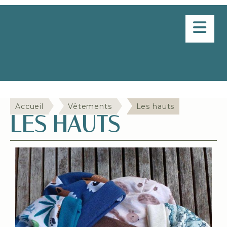
Panneau de gestion des cookies
Delphine en aiguille
Accueil
Vêtements
Les hauts
LES HAUTS