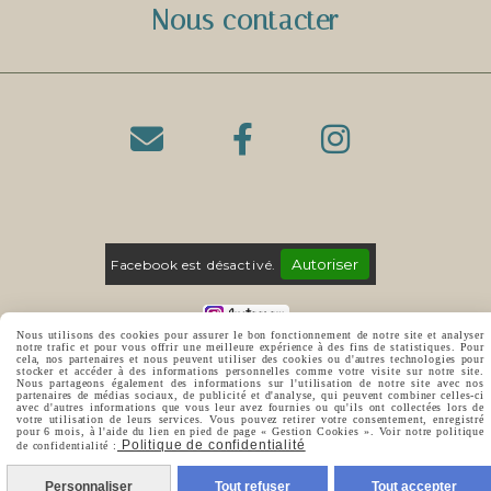
Nous contacter



Autoriser
Facebook est désactivé.
Nous utilisons des cookies pour assurer le bon fonctionnement de notre site et analyser
notre trafic et pour vous offrir une meilleure expérience à des fins de statistiques. Pour
MENTIONS LÉGALES
POLITIQUE DE CONFIDENTIALITÉ
cela, nos partenaires et nous peuvent utiliser des cookies ou d'autres technologies pour
stocker et accéder à des informations personnelles comme votre visite sur notre site.
GESTION COOKIES
CRÉER UN SITE WEB
Nous partageons également des informations sur l'utilisation de notre site avec nos
partenaires de médias sociaux, de publicité et d'analyse, qui peuvent combiner celles-ci
avec d'autres informations que vous leur avez fournies ou qu'ils ont collectées lors de
votre utilisation de leurs services. Vous pouvez retirer votre consentement, enregistré
pour 6 mois, à l'aide du lien en pied de page « Gestion Cookies ». Voir notre politique
Politique de confidentialité
de confidentialité :
Personnaliser
Tout refuser
Tout accepter