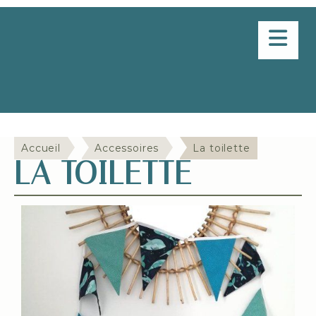
Panneau de gestion des cookies
Delphine en aiguille
Accueil
Accessoires
La toilette
LA TOILETTE